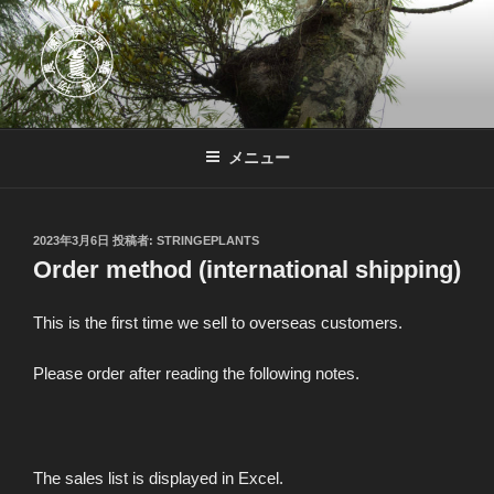
コ
ン
テ
ン
ツ
伊藤蟻植物農園
伊藤蟻植物農園はアリ植物専門農園です。他にも熱帯着生植物を中心に
へ
扱っています。
メニュー
ス
キ
ッ
投
2023年3月6日
投稿者:
STRINGEPLANTS
プ
稿
Order method (international shipping)
日:
This is the first time we sell to overseas customers.
Please order after reading the following notes.
The sales list is displayed in Excel.