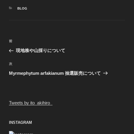
カ
BLOG
テ
ゴ
リ
ー
投
過
前
稿
去
現地株や山採りについて
ナ
の
ビ
投
次
次
稿
ゲ
の
Myrmephytum arfakianum 抽選販売について
投
ー
稿
シ
ョ
Tweets by ito_akihiro_
ン
INSTAGRAM