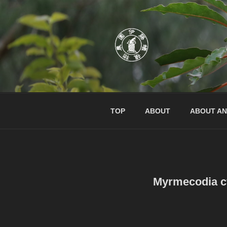
コ
ン
テ
ン
ツ
へ
伊藤蟻植物農
伊藤蟻植物農園はアリ植物専門
ス
キ
ッ
TOP
ABOUT
ABOUT AN
プ
Myrmecodia cf