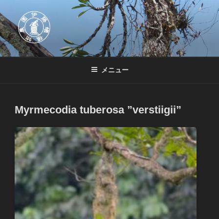
コ
ン
テ
ン
ツ
伊藤蟻植物農園
伊藤蟻植物農園はアリ植物専門農園です。他にも熱帯着生植物を中心に
へ
扱っています。
メニュー
ス
キ
ッ
Myrmecodia tuberosa ”verstiigii”
プ