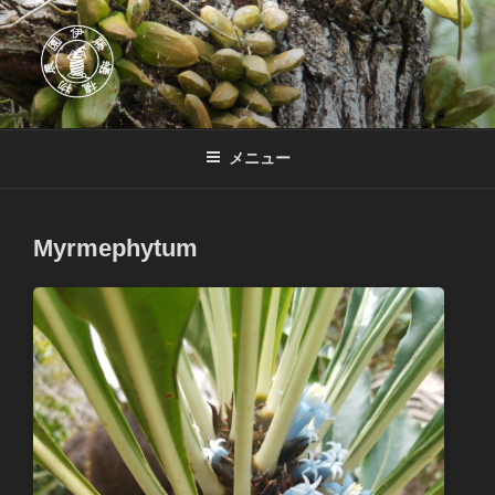
コ
ン
テ
ン
ツ
伊藤蟻植物農園
伊藤蟻植物農園はアリ植物専門農園です。他にも熱帯着生植物を中心に
へ
扱っています。
メニュー
ス
キ
ッ
Myrmephytum
プ